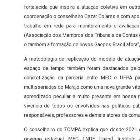
fortalecida que inspira a atuação coletiva em ou
coordenação o conselheiro Cezar Colares e com apo
trabalho em rede para monitoramento e avaliação
(Associação dos Membros dos Tribunais de Contas do
e também a formação de novos Gaepes Brasil afora”,
A metodologia de replicação do modelo de atuaç
espaço de tempo também foram destacados pelo c
concretização da parceria entre MEC e UFPA p
multisseriadas do Marajó como uma nova grande vitó
aprendizado peculiar e muito presente em nossa r
vivência de todos os envolvidos nas políticas pú
responsáveis, professores e demais atores da comun
O conselheiro do TCMPA explica que desde 2021 o 
governo estadual, MEC, FNDE, Unicef, Instituto 