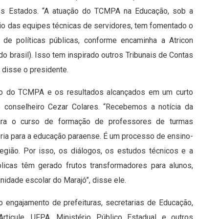
tros Estados. “A atuação do TCMPA na Educação, sob a
io das equipes técnicas de servidores, tem fomentado o
 de políticas públicas, conforme encaminha a Atricon
 brasil). Isso tem inspirado outros Tribunais de Contas
 disse o presidente.
ão do TCMPA e os resultados alcançados em um curto
onselheiro Cezar Colares. “Recebemos a notícia da
ara o curso de formação de professores de turmas
ria para a educação paraense. É um processo de ensino-
egião. Por isso, os diálogos, os estudos técnicos e a
blicas têm gerado frutos transformadores para alunos,
idade escolar do Marajó”, disse ele.
engajamento de prefeituras, secretarias de Educação,
Articule, UFPA, Ministério Público Estadual e outros