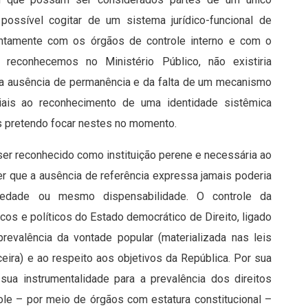
e possível cogitar de um sistema jurídico-funcional de
 juntamente com os órgãos de controle interno e com o
ue reconhecemos no Ministério Público, não existiria
a ausência de permanência e da falta de um mecanismo
iais ao reconhecimento de uma identidade sistêmica
s pretendo focar nestes no momento.
e ser reconhecido como instituição perene e necessária ao
er que a ausência de referência expressa jamais poderia
riedade ou mesmo dispensabilidade. O controle da
cos e políticos do Estado democrático de Direito, ligado
prevalência da vontade popular (materializada nas leis
ceira) e ao respeito aos objetivos da República. Por sua
ua instrumentalidade para a prevalência dos direitos
role – por meio de órgãos com estatura constitucional –