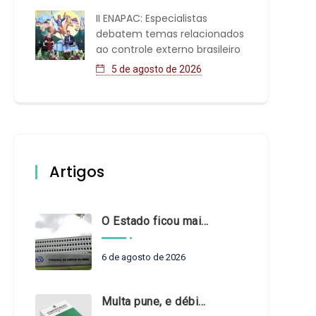
II ENAPAC: Especialistas
debatem temas relacionados
ao controle externo brasileiro
5 de agosto de 2026
Artigos
O Estado ficou mais complexo. O controle precisa acompanhar
6 de agosto de 2026
Multa pune, e débito recompõe. § 3º do art. 71 da Constituição: um problema de legística formal