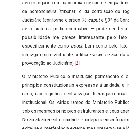
serem órgãos com autonomia que não se enquadram na
da nomenclatura “tribunal” e da correlação do 
Judiciário (conforme o artigo 73
caput
e §3º da Cons
se o sistema jurídico-normativo — pode ser feit
possibilidade me parece interessante pelo fat
especificamente como
poder
, bem como pelo fato d
interagir com o ambiente político-social de acordo 
provocação ao Judiciário)
[2]
.
O Ministério Público é instituição permanente e e
princípios constitucionais expressos a unidade, a i
caso, não significa centralização hierárquica, m
institucional. Os vários ramos do Ministério Públ
sob os mesmos princípios estruturantes e seus agent
No amálgama entre unidade e independência funcio
evita-se a interferência externa, mas preserva-se a l