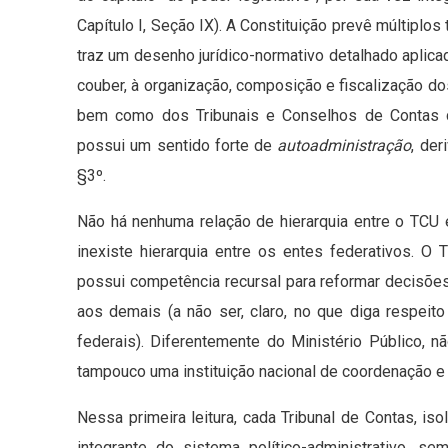
Capítulo I, Seção IX). A Constituição prevê múltiplos 
traz um desenho jurídico-normativo detalhado aplic
couber, à organização, composição e fiscalização do
bem como dos Tribunais e Conselhos de Contas d
possui um sentido forte de
autoadministração
, der
§3º.
Não há nenhuma relação de hierarquia entre o TCU
inexiste hierarquia entre os entes federativos. O 
possui competência recursal para reformar decisõ
aos demais (a não ser, claro, no que diga respeit
federais). Diferentemente do Ministério Público, nã
tampouco uma instituição nacional de coordenação e 
Nessa primeira leitura, cada Tribunal de Contas, 
integrante do sistema político-administrativo,