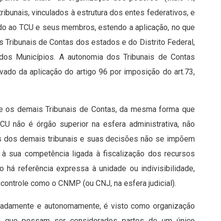
tribunais, vinculados à estrutura dos entes federativos, e
ado ao TCU e seus membros, estendo a aplicação, no que
s Tribunais de Contas dos estados e do Distrito Federal,
os Municípios. A autonomia dos Tribunais de Contas
ivado da aplicação do artigo 96 por imposição do art.73,
 e os demais Tribunais de Contas, da mesma forma que
TCU não é órgão superior na esfera administrativa, não
es dos demais tribunais e suas decisões não se impõem
o à sua competência ligada à fiscalização dos recursos
o há referência expressa à unidade ou indivisibilidade,
controle como o CNMP (ou CNJ, na esfera judicial).
isoladamente e autonomamente, é visto como organização
 sem que possam ser considerados partes de um único