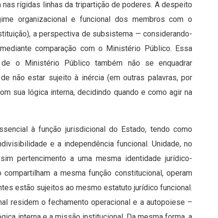
s rígidas linhas da tripartição de poderes. A despeito
regime organizacional e funcional dos membros com o
tituição), a perspectiva de subsistema — considerando-
a mediante comparação com o Ministério Público. Essa
o de o Ministério Público também não se enquadrar
e não estar sujeito à inércia (em outras palavras, por
com sua lógica interna, decidindo quando e como agir na
ssencial à função jurisdicional do Estado, tendo como
ndivisibilidade e a independência funcional. Unidade, no
as sim pertencimento a uma mesma identidade jurídico-
ico compartilham a mesma função constitucional, operam
es estão sujeitos ao mesmo estatuto jurídico funcional.
nal residem o fechamento operacional e a autopoiese –
ógica interna e a missão institucional. Da mesma forma, a