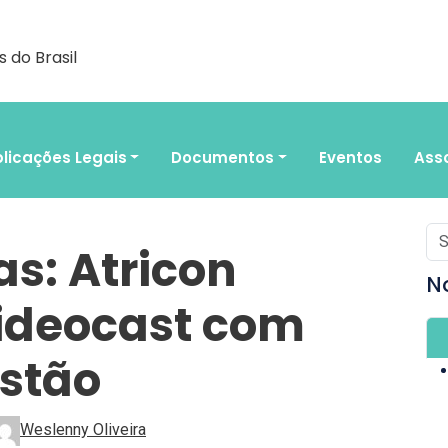
 do Brasil
licações Legais
Documentos
Eventos
Ass
s: Atricon
N
videocast com
stão
Weslenny Oliveira