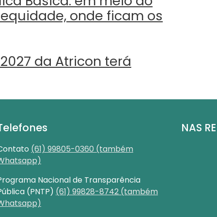
ica Básica: em meio ao
 equidade, onde ficam os
2027 da Atricon terá
Telefones
NAS RE
Contato
(61) 99805-0360 (também
Whatsapp)
Programa Nacional de Transparência
Pública (PNTP)
(61) 99828-8742 (também
Whatsapp)