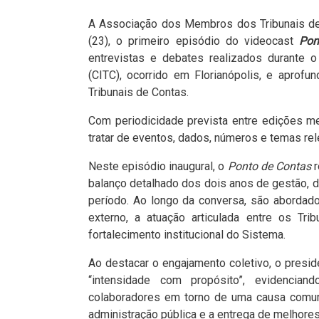
A Associação dos Membros dos Tribunais de C
(23), o primeiro episódio do videocast
Pon
entrevistas e debates realizados durante o
(CITC), ocorrido em Florianópolis, e aprofu
Tribunais de Contas.
Com periodicidade prevista entre edições m
tratar de eventos, dados, números e temas rele
Neste episódio inaugural, o
Ponto de Contas
r
balanço detalhado dos dois anos de gestão, 
período. Ao longo da conversa, são abordad
externo, a atuação articulada entre os Tri
fortalecimento institucional do Sistema.
Ao destacar o engajamento coletivo, o presid
“intensidade com propósito”, evidencian
colaboradores em torno de uma causa comum:
administração pública e a entrega de melhores