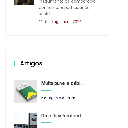
instrumento de democracia,
confiança e participação
social
5 de agosto de 2026
Artigos
Multa pune, e débito recompõe. § 3º do art. 71 da Constituição: um problema de legística formal
5 de agosto de 2026
Da crítica à autocrítica: Tribunais de Contas sob um novo olhar?