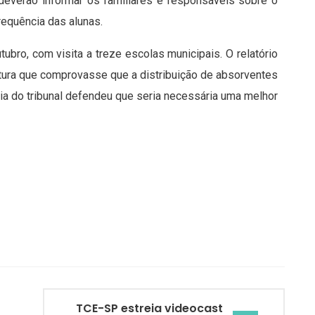
 deverão informar os familiares e responsáveis sobre o
equência das alunas.
bro, com visita a treze escolas municipais. O relatório
itura que comprovasse que a distribuição de absorventes
oria do tribunal defendeu que seria necessária uma melhor
TCE-SP estreia videocast