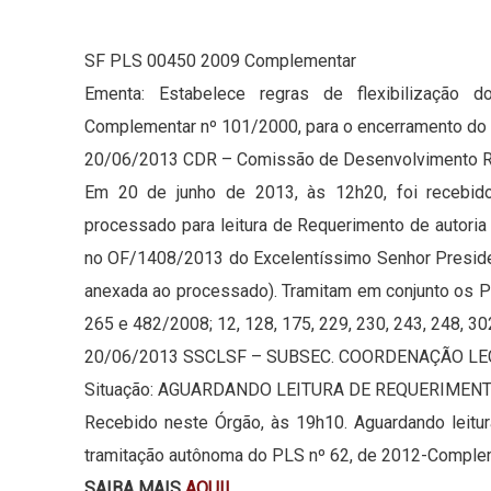
SF PLS 00450 2009 Complementar
Ementa: Estabelece regras de flexibilização 
Complementar nº 101/2000, para o encerramento do 
20/06/2013 CDR – Comissão de Desenvolvimento Re
Em 20 de junho de 2013, às 12h20, foi recebid
processado para leitura de Requerimento de autori
no OF/1408/2013 do Excelentíssimo Senhor Preside
anexada ao processado). Tramitam em conjunto os PL
265 e 482/2008; 12, 128, 175, 229, 230, 243, 248, 30
20/06/2013 SSCLSF – SUBSEC. COORDENAÇÃO LE
Situação: AGUARDANDO LEITURA DE REQUERIMEN
Recebido neste Órgão, às 19h10. Aguardando leitu
tramitação autônoma do PLS nº 62, de 2012-Comple
SAIBA MAIS
AQUI!