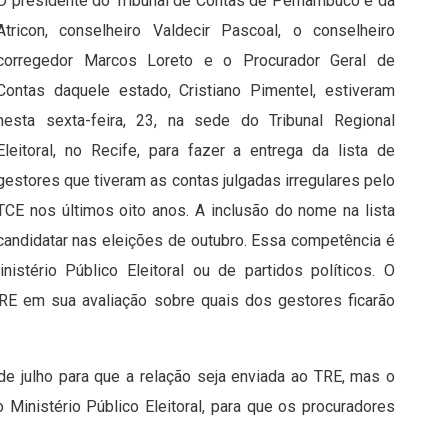
O presidente do Tribunal de Contas de Pernambuco e da
Atricon, conselheiro Valdecir Pascoal, o conselheiro
corregedor Marcos Loreto e o Procurador Geral de
Contas daquele estado, Cristiano Pimentel, estiveram
nesta sexta-feira, 23, na sede do Tribunal Regional
Eleitoral, no Recife, para fazer a entrega da lista de
gestores que tiveram as contas julgadas irregulares pelo
TCE nos últimos oito anos. A inclusão do nome na lista
 candidatar nas eleições de outubro. Essa competência é
nistério Público Eleitoral ou de partidos políticos. O
TRE em sua avaliação sobre quais dos gestores ficarão
de julho para que a relação seja enviada ao TRE, mas o
 Ministério Público Eleitoral, para que os procuradores