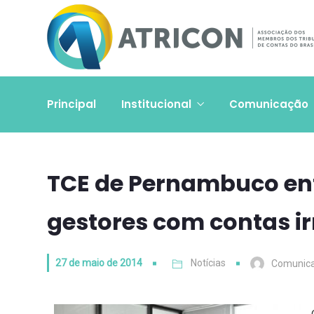
Principal
Institucional
Comunicação
TCE de Pernambuco ent
gestores com contas i
27 de maio de 2014
Notícias
Comunic