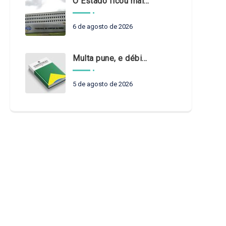
O Estado ficou mais complexo. O controle precisa acompanhar
6 de agosto de 2026
Multa pune, e débito recompõe. § 3º do art. 71 da Constituição: um problema de legística formal
5 de agosto de 2026