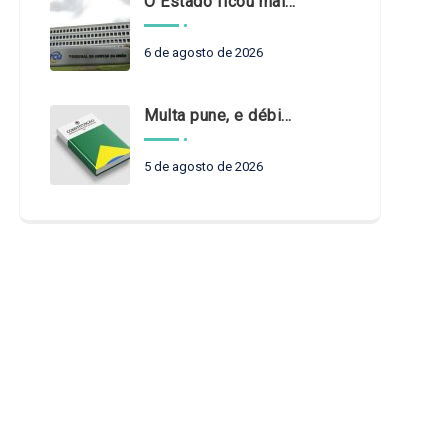
O Estado ficou mais complexo. O controle precisa acompanhar
6 de agosto de 2026
Multa pune, e débito recompõe. § 3º do art. 71 da Constituição: um problema de legística formal
5 de agosto de 2026