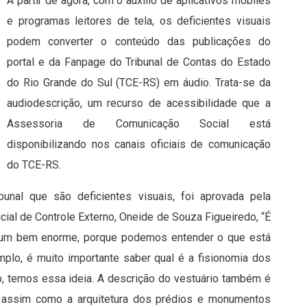
A partir de agora, com o auxílio de aplicativos mobiles
e programas leitores de tela, os deficientes visuais
podem converter o conteúdo das publicações do
portal e da Fanpage do Tribunal de Contas do Estado
do Rio Grande do Sul (TCE-RS) em áudio. Trata-se da
audiodescrição, um recurso de acessibilidade que a
Assessoria de Comunicação Social está
disponibilizando nos canais oficiais de comunicação
do TCE-RS.
ibunal que são deficientes visuais, foi aprovada pela
ial de Controle Externo, Oneide de Souza Figueiredo, “É
faz um bem enorme, porque podemos entender o que está
plo, é muito importante saber qual é a fisionomia dos
o, temos essa ideia. A descrição do vestuário também é
tc. assim como a arquitetura dos prédios e monumentos