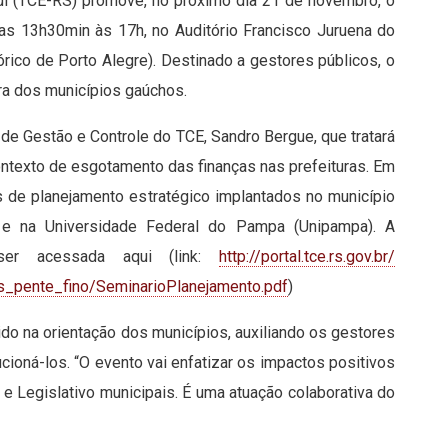
ul (TCE-RS) promove, no próximo dia 21 de novembro, o
das 13h30min às 17h, no Auditório Francisco Juruena do
órico de Porto Alegre). Destinado a gestores públicos, o
ira dos municípios gaúchos.
r de Gestão e Controle do TCE, Sandro Bergue, que tratará
ntexto de esgotamento das finanças nas prefeituras. Em
 de planejamento estratégico implantados no município
 e na Universidade Federal do Pampa (Unipampa). A
ser acessada aqui (link:
http://portal.tce.rs.gov.br/
s_
pente_fino/
SeminarioPlanejamento.pdf
)
do na orientação dos municípios, auxiliando os gestores
lucioná-los. “O evento vai enfatizar os impactos positivos
e Legislativo municipais. É uma atuação colaborativa do