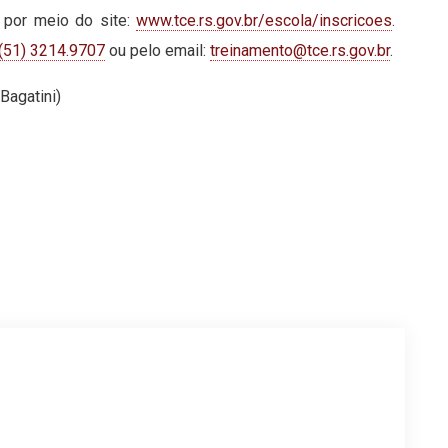
 por meio do site:
www.tce.rs.gov.br/escola/
inscricoes
.
(51) 3214.9707
ou pelo email:
treinamento@tce.rs.gov.br
.
Bagatini)