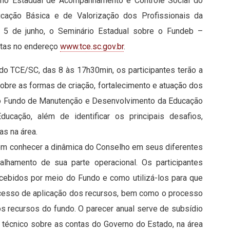
elho Estadual de Acompanhamento e Controle Social do
ação Básica e de Valorização dos Profissionais da
5 de junho, o Seminário Estadual sobre o Fundeb –
itas no endereço
www.tce.sc.gov.br
.
 do TCE/SC, das 8 às 17h30min, os participantes terão a
obre as formas de criação, fortalecimento e atuação dos
o Fundo de Manutenção e Desenvolvimento da Educação
ucação, além de identificar os principais desafios,
as na área.
em conhecer a dinâmica do Conselho em seus diferentes
lhamento de sua parte operacional. Os participantes
ecebidos por meio do Fundo e como utilizá-los para que
cesso de aplicação dos recursos, bem como o processo
os recursos do fundo. O parecer anual serve de subsídio
io técnico sobre as contas do Governo do Estado, na área