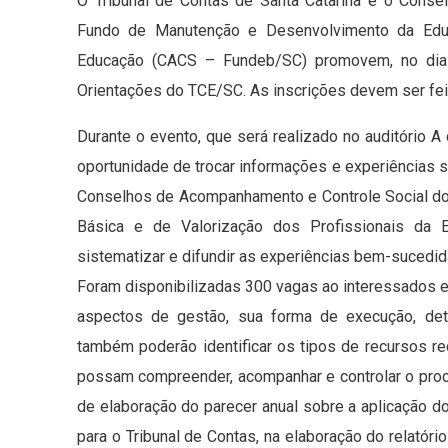
O Tribunal de Contas de Santa Catarina e o Cons
Fundo de Manutenção e Desenvolvimento da Educ
Educação (CACS – Fundeb/SC) promovem, no dia 
Orientações do TCE/SC. As inscrições devem ser fe
Durante o evento, que será realizado no auditório A
oportunidade de trocar informações e experiências s
Conselhos de Acompanhamento e Controle Social d
Básica e de Valorização dos Profissionais da Ed
sistematizar e difundir as experiências bem-sucedid
Foram disponibilizadas 300 vagas ao interessados 
aspectos de gestão, sua forma de execução, deta
também poderão identificar os tipos de recursos r
possam compreender, acompanhar e controlar o pro
de elaboração do parecer anual sobre a aplicação d
para o Tribunal de Contas, na elaboração do relatór