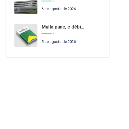
6 de agosto de 2026
Multa pune, e débito recompõe. § 3º do art. 71 da Constituição: um problema de legística formal
5 de agosto de 2026