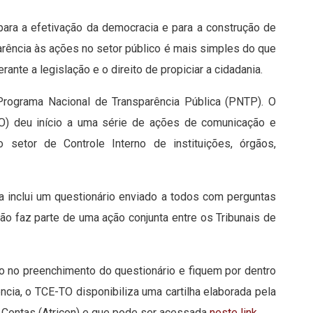
 para a efetivação da democracia e para a construção de
arência às ações no setor público é mais simples do que
ante a legislação e o direito de propiciar a cidadania.
 Programa Nacional de Transparência Pública (PNTP). O
TO) deu início a uma série de ações de comunicação e
 setor de Controle Interno de instituições, órgãos,
ipais.
ia inclui um questionário enviado a todos com perguntas
ção faz parte de uma ação conjunta entre os Tribunais de
o no preenchimento do questionário e fiquem por dentro
ncia, o TCE-TO disponibiliza uma cartilha elaborada pela
Contas (Atricon) e que pode ser acessada
neste link.