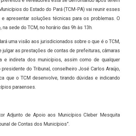
 prefeitos e vereadores está se defrontando após terem
Municípios do Estado do Pará (TCM-PA) vai reunir esses
as e apresentar soluções técnicas para os problemas. O
o, na sede do TCM, no horário das 9h às 13h.
dará uma visão aos jurisdicionados sobre o que é o TCM,
e julgar as prestações de contas de prefeituras, câmaras
a e indireta dos municípios, assim como de qualquer
 presidente do Tribunal, conselheiro José Carlos Araújo,
ica que o TCM desenvolve, tirando dúvidas e indicando
cípios paraenses.
etor Adjunto de Apoio aos Municípios Cleber Mesquita
ibunal de Contas dos Municípios”.