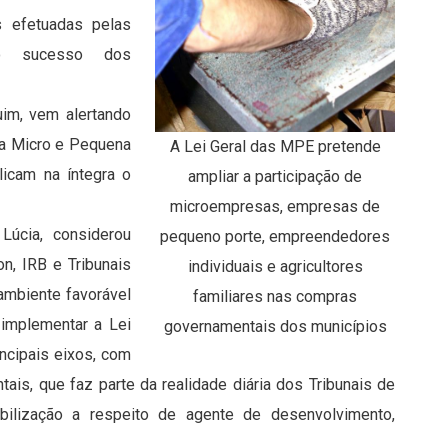
 efetuadas pelas
 o sucesso dos
uim, vem alertando
da Micro e Pequena
A Lei Geral das MPE pretende
icam na íntegra o
ampliar a participação de
microempresas, empresas de
Lúcia, considerou
pequeno porte, empreendedores
on, IRB e Tribunais
individuais e agricultores
ambiente favorável
familiares nas compras
implementar a Lei
governamentais dos municípios
cipais eixos, com
is, que faz parte da realidade diária dos Tribunais de
lização a respeito de agente de desenvolvimento,