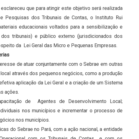
sclareceu que para atingir este objetivo será realizada
e Pesquisas dos Tribunais de Contas, o Instituto Rui
teriais educacionais voltados para a sensibilização e
dos tribunais) e público externo (jurisdicionados dos
a respeito da Lei Geral das Micro e Pequenas Empresas.
erias
nteresse de atuar conjuntamente com o Sebrae em outras
 local através dos pequenos negócios, como a produção
 efetiva aplicação da Lei Geral e a criação de um Sistema
as ações.
apacitação de Agentes de Desenvolvimento Local;
ndividuais nos municípios e incrementar o processo de
gócios nos municípios.
icas do Sebrae no Pará, com a ação nacional, a entidade
/Operacional com os Tribunais de Contas e com os