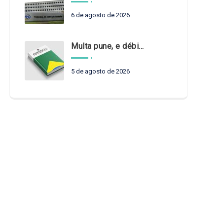
6 de agosto de 2026
Multa pune, e débito recompõe. § 3º do art. 71 da Constituição: um problema de legística formal
5 de agosto de 2026