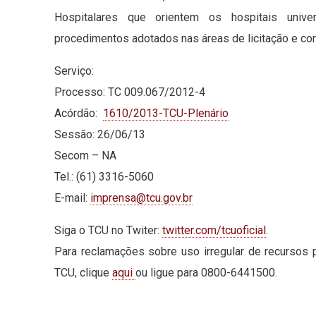
Hospitalares que orientem os hospitais unive
procedimentos adotados nas áreas de licitação e cont
Serviço:
Processo: TC 009.067/2012-4
Acórdão:
1610/2013-TCU-Plenário
Sessão: 26/06/13
Secom – NA
Tel.: (61) 3316-5060
E-mail:
imprensa@tcu.gov.br
Siga o TCU no Twiter:
twitter.com/tcuoficial
.
Para reclamações sobre uso irregular de recursos 
TCU, clique
aqui
ou ligue para 0800-6441500.