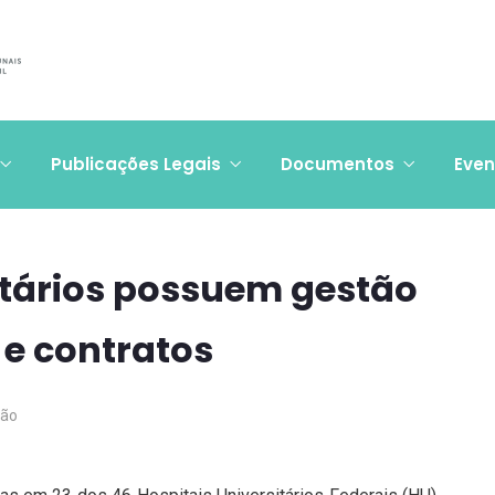
Publicações Legais
Documentos
Even
itários possuem gestão
s e contratos
ção