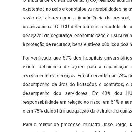
O Tribunal de Contas da União (TCU) realizou audito
existentes no país e constatou vulnerabilidades na á
razão de fatores como a insuficiência de pessoal,
organizacional. O TCU detectou que o modelo de co
desejável de segurança, economicidade e lisura na 
à proteção de recursos, bens e ativos públicos dos ho
Foi verificado que 57% dos hospitais universitári
existe deficiência de ações para a capacitação 
recebimento de serviços. Foi observado que 74% d
desempenho da área de licitações e contratos, 
desempenho dos servidores. Em 43% dos HU fi
responsabilidade em relação ao risco, em 61% a aus
e em 78% deles há inadequação da estrutura organiza
Para o relator do processo, ministro José Jorge, ta