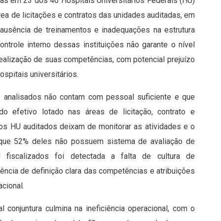
rias em 23 dos 46 Hospitais Universitários Federais (HU)
rea de licitações e contratos das unidades auditadas, em
 ausência de treinamentos e inadequações na estrutura
ntrole interno dessas instituições não garante o nível
realização de suas competências, com potencial prejuízo
spitais universitários.
os analisados não contam com pessoal suficiente e que
do efetivo lotado nas áreas de licitação, contrato e
os HU auditados deixam de monitorar as atividades e o
e que 52% deles não possuem sistema de avaliação de
scalizados foi detectada a falta de cultura de
ência de definição clara das competências e atribuições
cional.
l conjuntura culmina na ineficiência operacional, com o