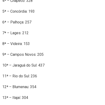
4ª – Chapecó: 328
5ª – Concórdia: 193
6ª – Palhoça: 257
7ª – Lages: 212
8ª – Videira: 153
9ª – Campos Novos: 205
10ª – Jaraguá do Sul: 437
11ª – Rio do Sul: 236
12ª – Blumenau: 354
13ª – Itajaí: 304