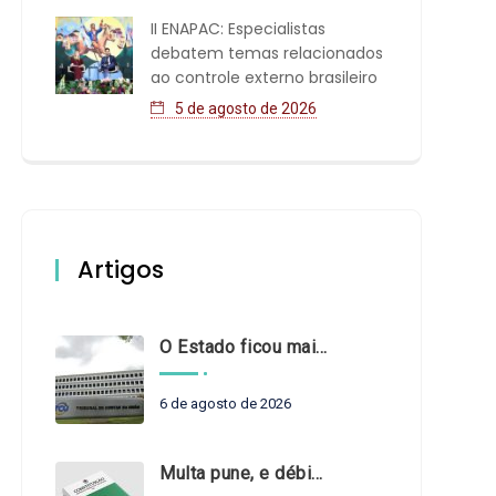
II ENAPAC: Especialistas
debatem temas relacionados
ao controle externo brasileiro
5 de agosto de 2026
Artigos
O Estado ficou mais complexo. O controle precisa acompanhar
6 de agosto de 2026
Multa pune, e débito recompõe. § 3º do art. 71 da Constituição: um problema de legística formal