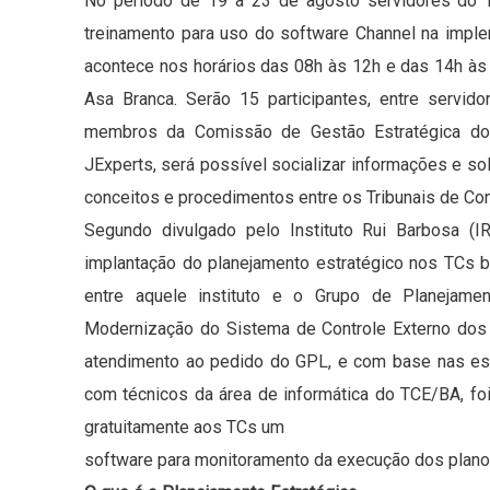
No período de 19 a 23 de agosto servidores do T
treinamento para uso do software Channel na impl
acontece nos horários das 08h às 12h e das 14h às 1
Asa Branca. Serão 15 participantes, entre serv
membros da Comissão de Gestão Estratégica do
JExperts, será possível socializar informações e so
conceitos e procedimentos entre os Tribunais de Con
Segundo divulgado pelo Instituto Rui Barbosa (
implantação do planejamento estratégico nos TCs b
entre aquele instituto e o Grupo de Planejame
Modernização do Sistema de Controle Externo dos E
atendimento ao pedido do GPL, e com base nas espe
com técnicos da área de informática do TCE/BA, fo
gratuitamente aos TCs um
software para monitoramento da execução dos planos