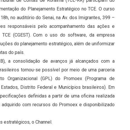
ribunal de Contas de Roraima (TCE-RR) participam do
ementação do Planejamento Estratégico no TCE. O curso
8h, no auditório do Senai, na Av. dos Imigrantes, 399 –
idores responsáveis pelo acompanhamento das ações e
 TCE (CGEST). Com o uso do software, da empresa
luções do planejamento estratégico, além de uniformizar
tas do país.
IRB), a consolidação de avanços já alcançados com a
rasileiros tornou-se possível por meio de uma parceria
nto Organizacional (GPL) do Promoex (Programa de
stados, Distrito Federal e Municípios brasileiros). Em
cificações definidas a partir de uma oficina realizada
i adquirido com recursos do Promoex e disponibilizado
 estratégicos, o Channel.