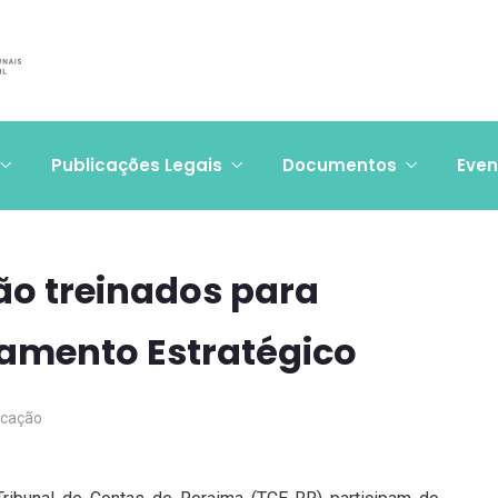
Publicações Legais
Documentos
Even
ão treinados para
amento Estratégico
cação