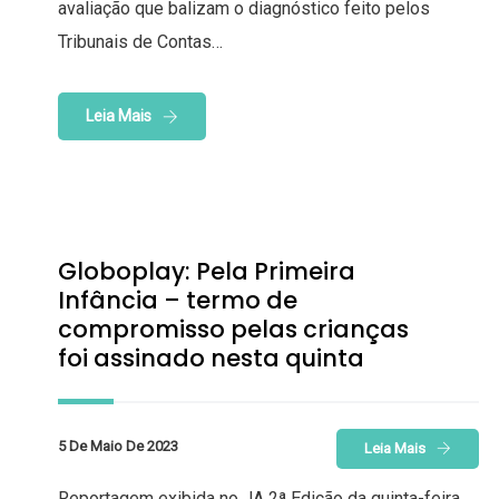
avaliação que balizam o diagnóstico feito pelos
Tribunais de Contas…
Leia Mais
Globoplay: Pela Primeira
Infância – termo de
compromisso pelas crianças
foi assinado nesta quinta
5 De Maio De 2023
Leia Mais
Reportagem exibida no JA 2ª Edição da quinta-feira