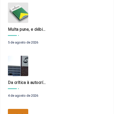
Multa pune, e débito recompõe. § 3º do art. 71 da Constituição: um problema de legística formal
5 de agosto de 2026
Da crítica à autocrítica: Tribunais de Contas sob um novo olhar?
4 de agosto de 2026