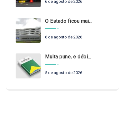
6 de agosto de 2026
O Estado ficou mais complexo. O controle precisa acompanhar
6 de agosto de 2026
Multa pune, e débito recompõe. § 3º do art. 71 da Constituição: um problema de legística formal
5 de agosto de 2026