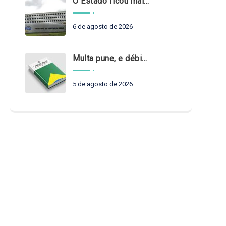
O Estado ficou mais complexo. O controle precisa acompanhar
6 de agosto de 2026
Multa pune, e débito recompõe. § 3º do art. 71 da Constituição: um problema de legística formal
5 de agosto de 2026