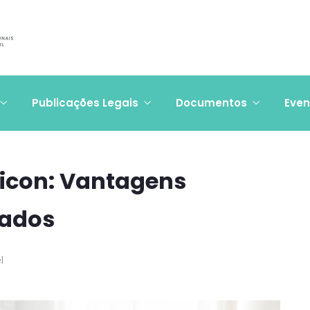
Publicações Legais
Documentos
Even
ricon: Vantagens
iados
l