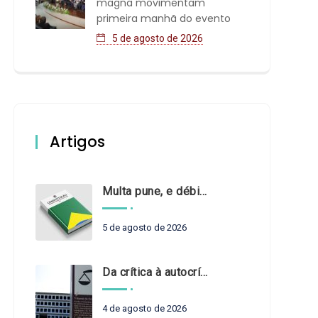
magna movimentam
primeira manhã do evento
5 de agosto de 2026
Artigos
Multa pune, e débito recompõe. § 3º do art. 71 da Constituição: um problema de legística formal
5 de agosto de 2026
Da crítica à autocrítica: Tribunais de Contas sob um novo olhar?
4 de agosto de 2026