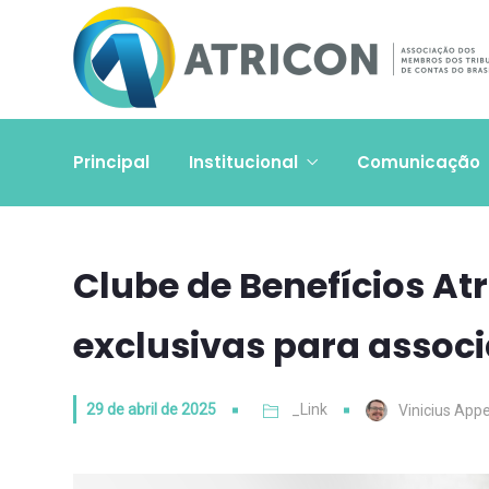
Principal
Institucional
Comunicação
Clube de Benefícios At
exclusivas para assoc
29 de abril de 2025
_Link
Vinicius Appe