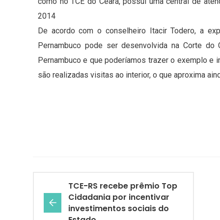
como no TCE do Ceará, possui uma central de atend
2014
De acordo com o conselheiro Itacir Todero, a expe
Pernambuco pode ser desenvolvida na Corte do C
Pernambuco e que poderíamos trazer o exemplo e imp
são realizadas visitas ao interior, o que aproxima ai
TCE-RS recebe prêmio Top
Cidadania por incentivar
investimentos sociais do
Estado