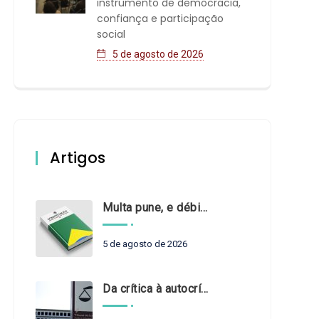
instrumento de democracia,
confiança e participação
social
5 de agosto de 2026
Artigos
Multa pune, e débito recompõe. § 3º do art. 71 da Constituição: um problema de legística formal
5 de agosto de 2026
Da crítica à autocrítica: Tribunais de Contas sob um novo olhar?