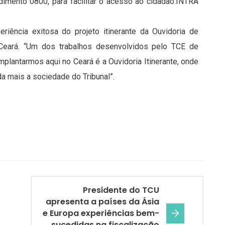
imento 0800, para facilitar o acesso ao cidadão.INTRA
riência exitosa do projeto itinerante da Ouvidoria de
eará. “Um dos trabalhos desenvolvidos pelo TCE de
lantarmos aqui no Ceará é a Ouvidoria Itinerante, onde
nda mais a sociedade do Tribunal”.
Presidente do TCU
apresenta a países da Ásia
e Europa experiências bem-
sucedidas na fiscalização