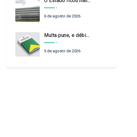
O Estado ficou mais complexo. O controle precisa acompanhar
6 de agosto de 2026
Multa pune, e débito recompõe. § 3º do art. 71 da Constituição: um problema de legística formal
5 de agosto de 2026