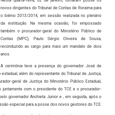
Nesta quarta-feira, 02 de janeiro, tomaram posse os
novos dirigentes do Tribunal de Contas de Roraima para
o biênio 2013/2014, em sessão realizada no plenário
da instituição. Na mesma ocasião, foi empossado
também o procurador-geral do Ministério Público de
Contas (MPC), Paulo Sérgio Oliveira de Sousa,
reconduzido ao cargo para mais um mandato de dois
anos.
A cerimônia teve a presença do governador José de
estadual, além do representante do Tribunal de Justiça,
ador-geral de Justiça do Ministério Público Estadual,
s juntamente com o presidente do TCE e o procurador-
elo governador Anchieta Junior e , em seguida, após o
 sessão especial para a posse dos novos gestores do TCE.