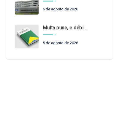
6 de agosto de 2026
Multa pune, e débito recompõe. § 3º do art. 71 da Constituição: um problema de legística formal
5 de agosto de 2026