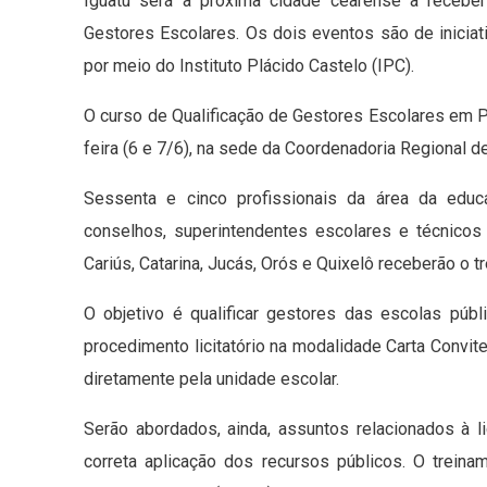
Iguatu será a próxima cidade cearense a recebe
Gestores Escolares. Os dois eventos são de iniciat
por meio do Instituto Plácido Castelo (IPC).
O curso de Qualificação de Gestores Escolares em P
feira (6 e 7/6), na sede da Coordenadoria Regional 
Sessenta e cinco profissionais da área da educa
conselhos, superintendentes escolares e técnicos 
Cariús, Catarina, Jucás, Orós e Quixelô receberão o t
O objetivo é qualificar gestores das escolas púb
procedimento licitatório na modalidade Carta Conv
diretamente pela unidade escolar.
Serão abordados, ainda, assuntos relacionados à 
correta aplicação dos recursos públicos. O treina