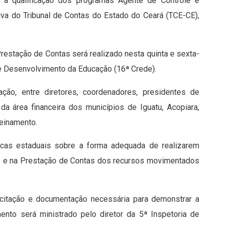
r a qualificação dos programas Agente de Controle e
iva do Tribunal de Contas do Estado do Ceará (TCE-CE),
restação de Contas será realizado nesta quinta e sexta-
de Desenvolvimento da Educação (16ª Crede).
ção, entre diretores, coordenadores, presidentes de
da área financeira dos municípios de Iguatu, Acopiara,
reinamento.
licas estaduais sobre a forma adequada de realizarem
ite e na Prestação de Contas dos recursos movimentados
licitação e documentação necessária para demonstrar a
mento será ministrado pelo diretor da 5ª Inspetoria de