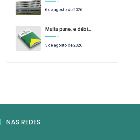
6 de agosto de 2026
Multa pune, e débito recompõe. § 3º do art. 71 da Constituição: um problema de legística formal
5 de agosto de 2026
NAS REDES