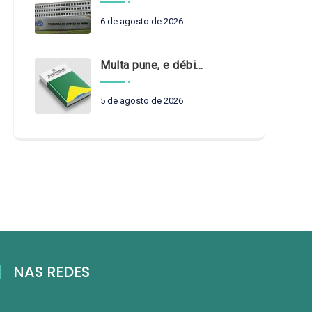
6 de agosto de 2026
Multa pune, e débito recompõe. § 3º do art. 71 da Constituição: um problema de legística formal
5 de agosto de 2026
NAS REDES