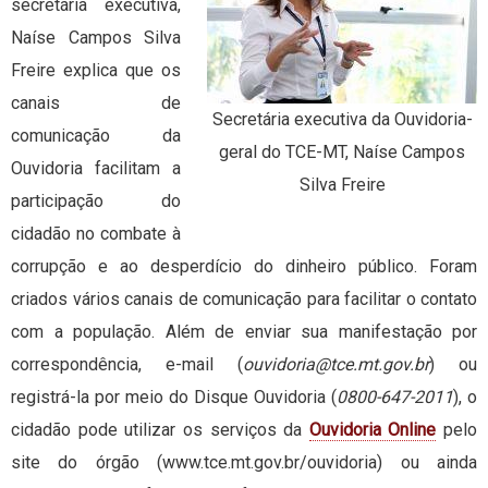
secretária executiva,
Naíse Campos Silva
Freire explica que os
canais de
Secretária executiva da Ouvidoria-
comunicação da
geral do TCE-MT, Naíse Campos
Ouvidoria facilitam a
Silva Freire
participação do
cidadão no combate à
corrupção e ao desperdício do dinheiro público. Foram
criados vários canais de comunicação para facilitar o contato
com a população. Além de enviar sua manifestação por
correspondência, e-mail (
ouvidoria@tce.mt.gov.br
) ou
registrá-la por meio do Disque Ouvidoria (
0800-647-2011
), o
cidadão pode utilizar os serviços da
Ouvidoria Online
pelo
site do órgão (www.tce.mt.gov.br/ouvidoria) ou ainda