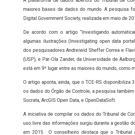
A plataforma de dados abertos do Tribunal de Co
maiores bases de dados do mundo. A pesquisa foi 
Digital Government Society, realizada em maio de 201
De acordo com o artigo “Investigando automatic
algumas ilustrações (Investigating open data porta
dos pesquisadores Andreiwid Sheffer Correa e Flavi
(USP), e Pär-Ola Zander, da Universidade de Aalbo
está em 9º lugar entre as maiores do mundo, como mo
O artigo aponta, ainda, que o TCE-RS disponibiliz
os dados do Órgão de Controle, a pesquisa também 
Socrata, ArcGIS Open Data, e OpenDataSoft.
A iniciativa de compilar os dados do Tribunal de 
uso livre das informações surgiu durante a gestão 
em 2015. O conselheiro destaca que o Tribunal 