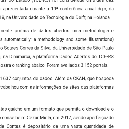
ntas do Estado (TCE-RS) foi considerada uma das dez
apresentada durante a 19ª conferência anual dg.o, da
8, na Universidade de Tecnologia de Delft, na Holanda.
amente portais de dados abertos: uma metodologia e
ls automatically: a methodology and some illustrations)
o Soares Correa da Silva, da Universidade de São Paulo
rg, na Dinamarca, a plataforma Dados Abertos do TCE-RS
stra o ranking abaixo. Foram avaliados 3.152 portais.
a 31.637 conjuntos de dados. Além da CKAN, que hospeda
trabalhou com as informações de sites das plataformas
Contas gaúcho em um formato que permita o download e o
do conselheiro Cezar Miola, em 2012, sendo aperfeiçoado
de Contas é depositário de uma vasta quantidade de