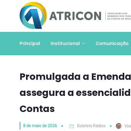
Principal
Institucional
Comunicação
Promulgada a Emenda 
assegura a essencialid
Contas
8 de maio de 2026
Boletins Rádios
Vin