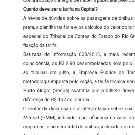
Confira abaixo a íntegra de matéria publicada pelo Jo
Quanto deve ser a tarifa na Capital?
A névoa de dúvidas sobre as passagens de ônibus n
preta, a planilha tarifária e os cálculos do valor do
especial do Tribunal de Contas do Estado do Rio G
fixação da tarifa.
Batizada de Informação 008/2013, a mais recent
coincidência, os R$ 2,80 desembolsados hoje pelo 
ao tribunal em julho, a Empresa Pública de Tra
metodologia imposta pelo órgão, a tarifa técnica se
Porto Alegre (Seopa) sustenta que o bilhete dever
diferença de R$ 157 mil por dia.
O motor da discussão é a interpretação sobre qual f
Mensal (PMM), indicador que influencia no valor do 
empresas, o número total de ônibus, incluindo os re