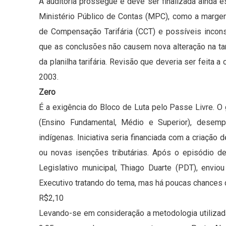
A auditoria prossegue e deve ser finalizada ainda 
Ministério Público de Contas (MPC), como a marge
de Compensação Tarifária (CCT) e possíveis incon
que as conclusões não causem nova alteração na tar
da planilha tarifária. Revisão que deveria ser feita
2003.
Zero
É a exigência do Bloco de Luta pelo Passe Livre. O 
(Ensino Fundamental, Médio e Superior), desemp
indígenas. Iniciativa seria financiada com a criaçã
ou novas isenções tributárias. Após o episódio 
Legislativo municipal, Thiago Duarte (PDT), envi
Executivo tratando do tema, mas há poucas chances de
R$2,10
Levando-se em consideração a metodologia utilizada