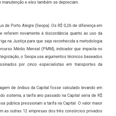
om manutenção e eles também se depreciam.
us de Porto Alegre (Seopa). Os R$ 0,26 de diferença em
se referem novamente à discordância quanto ao uso da
briga na Justiça para que seja reconhecida a metodologia
o Percurso Médio Mensal (PMM), indicador que impacta no
a legislação, o Seopa usa argumentos técnicos baseados
sinados por cinco especialistas em transportes da
sagem de ônibus da Capital fosse calculado levando em
o sistema, a tarifa ano passado na Capital seria de R$
esa pública pressionam a tarifa na Capital. O valor maior
om as outras 12 empresas dos três consórcios privados