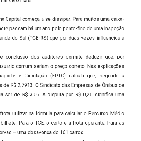
rnal Zero Hora:
a Capital começa a se dissipar. Para muitos uma caixa-
 bilhete passam há um ano pelo pente-fino de uma inspeção
rande do Sul (TCE-RS) que por duas vezes influenciou a
e conclusão dos auditores permite deduzir que, por
usuário comum seriam o preço correto. Nas explicações
nsporte e Circulação (EPTC) calcula que, segundo a
ria de R$ 2,7913. O Sindicato das Empresas de Ônibus de
ia ser de R$ 3,06. A disputa por R$ 0,26 significa uma
rota utilizar na fórmula para calcular o Percurso Médio
bilhete. Para o TCE, o certo é a frota operante. Para as
servas – uma desavença de 161 carros.