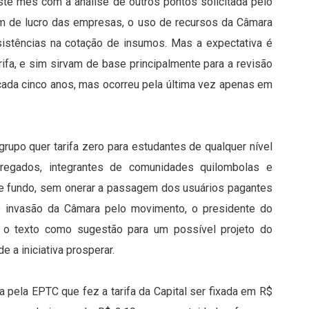
este mês com a análise de outros pontos solicitada pelo
m de lucro das empresas, o uso de recursos da Câmara
sistências na cotação de insumos. Mas a expectativa é
ifa, e sim sirvam de base principalmente para a revisão
 a cada cinco anos, mas ocorreu pela última vez apenas em
grupo quer tarifa zero para estudantes de qualquer nível
regados, integrantes de comunidades quilombolas e
o de fundo, sem onerar a passagem dos usuários pagantes
de invasão da Câmara pelo movimento, o presidente do
ou o texto como sugestão para um possível projeto do
 a iniciativa prosperar.
 pela EPTC que fez a tarifa da Capital ser fixada em R$