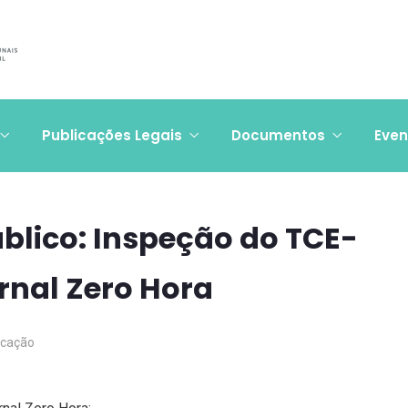
Publicações Legais
Documentos
Even
úblico: Inspeção do TCE-
rnal Zero Hora
cação