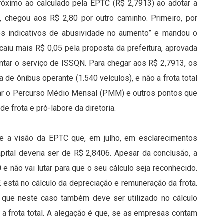
próximo ao calculado pela EPTC (R$ 2,7913) ao adotar a
o, chegou aos R$ 2,80 por outro caminho. Primeiro, por
rtes indicativos de abusividade no aumento” e mandou o
 caiu mais R$ 0,05 pela proposta da prefeitura, aprovada
entar o serviço de ISSQN. Para chegar aos R$ 2,7913, os
 de ônibus operante (1.540 veículos), e não a frota total
ular o Percurso Médio Mensal (PMM) e outros pontos que
 frota e pró-labore da diretoria.
se a visão da EPTC que, em julho, em esclarecimentos
apital deveria ser de R$ 2,8406. Apesar da conclusão, a
e não vai lutar para que o seu cálculo seja reconhecido.
 está no cálculo da depreciação e remuneração da frota.
é que neste caso também deve ser utilizado no cálculo
a a frota total. A alegação é que, se as empresas contam