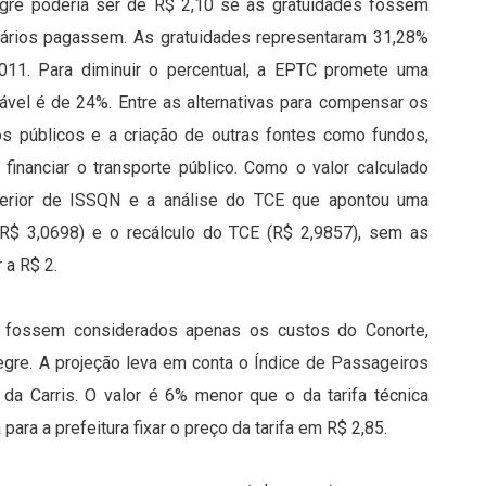
gre poderia ser de R$ 2,10 se as gratuidades fossem
suários pagassem. As gratuidades representaram 31,28%
11. Para diminuir o percentual, a EPTC promete uma
ável é de 24%. Entre as alternativas para compensar os
os públicos e a criação de outras fontes como fundos,
 financiar o transporte público. Como o valor calculado
terior de ISSQN e a análise do TCE que apontou uma
(R$ 3,0698) e o recálculo do TCE (R$ 2,9857), sem as
 a R$ 2.
so fossem considerados apenas os custos do Conorte,
egre. A projeção leva em conta o Índice de Passageiros
da Carris. O valor é 6% menor que o da tarifa técnica
ara a prefeitura fixar o preço da tarifa em R$ 2,85.