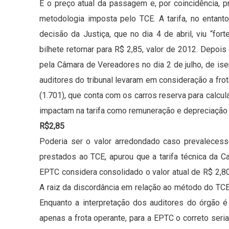
É o preço atual da passagem e, por coincidência, 
metodologia imposta pelo TCE. A tarifa, no entant
decisão da Justiça, que no dia 4 de abril, viu “fo
bilhete retornar para R$ 2,85, valor de 2012. Depois
pela Câmara de Vereadores no dia 2 de julho, de is
auditores do tribunal levaram em consideração a frota
(1.701), que conta com os carros reserva para calc
impactam na tarifa como remuneração e depreciação de
R$2,85
Poderia ser o valor arredondado caso prevaleces
prestados ao TCE, apurou que a tarifa técnica da C
EPTC considera consolidado o valor atual de R$ 2,80 
A raiz da discordância em relação ao método do TCE
Enquanto a interpretação dos auditores do órgão 
apenas a frota operante, para a EPTC o correto seri