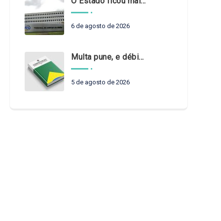
O Estado ficou mais complexo. O controle precisa acompanhar
6 de agosto de 2026
Multa pune, e débito recompõe. § 3º do art. 71 da Constituição: um problema de legística formal
5 de agosto de 2026