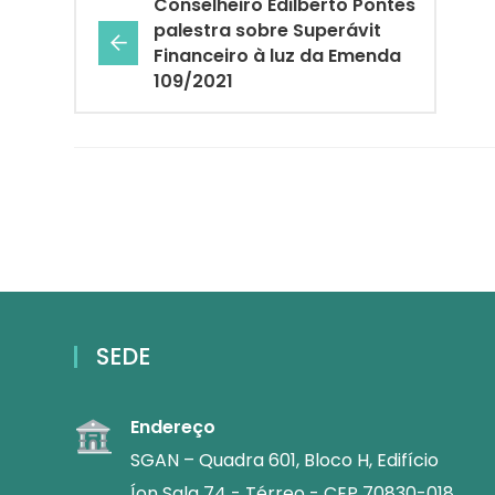
Conselheiro Edilberto Pontes
palestra sobre Superávit
Financeiro à luz da Emenda
109/2021
SEDE
Endereço
SGAN – Quadra 601, Bloco H, Edifício
Íon Sala 74 - Térreo - CEP 70830-018