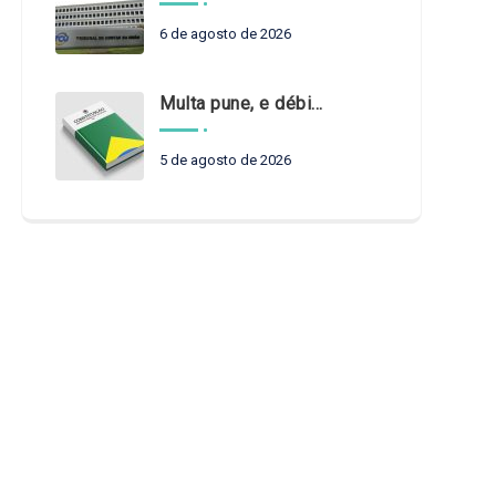
6 de agosto de 2026
Multa pune, e débito recompõe. § 3º do art. 71 da Constituição: um problema de legística formal
5 de agosto de 2026