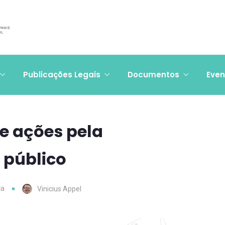
Publicações Legais
Documentos
Even
de ações pela
 público
ca
Vinicius Appel