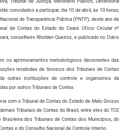
iva, Tribunal de Justiça, Ministério Público, Defensoria
ão convidados a participar, dia 10 de abril, às 10 horas,
Nacional de Transparência Pública (PNTP), deste ano de
bunal de Contas do Estado do Ceará. Ofício Circular nº
rá, conselheiro Rholden Queiroz, e publicado no Diário
 com os aprimoramentos metodológicos decorrentes das
ibuições recebidas de técnicos dos Tribunais de Contas
 de outras instituições de controle e organismos da
as por outros Tribunais de Contas.
ceria com o Tribunal de Contas do Estado de Mato Grosso
demais Tribunais de Contas do Brasil, entre eles do TCE
o Brasileira dos Tribunais de Contas dos Municípios, do
ontas e do Conselho Nacional de Controle Interno.