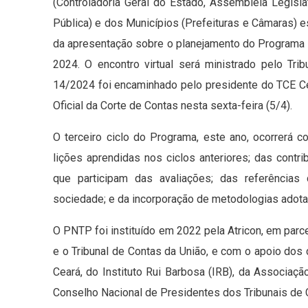
(Controladoria Geral do Estado, Assembleia Legislat
Pública) e dos Municípios (Prefeituras e Câmaras) est
da apresentação sobre o planejamento do Programa 
2024. O encontro virtual será ministrado pelo Tri
14/2024 foi encaminhado pelo presidente do TCE Cea
Oficial da Corte de Contas nesta sexta-feira (5/4).
O terceiro ciclo do Programa, este ano, ocorrerá
lições aprendidas nos ciclos anteriores; das contr
que participam das avaliações; das referências
sociedade; e da incorporação de metodologias adotad
O PNTP foi instituído em 2022 pela Atricon, em par
e o Tribunal de Contas da União, e com o apoio dos 
Ceará, do Instituto Rui Barbosa (IRB), da Associaçã
Conselho Nacional de Presidentes dos Tribunais de C