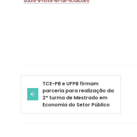
sobre-a-nova-lei-de-licitacoes
TCE-PB e UFPB firmam
parceria para realização da
2ª turma de Mestrado em
Economia do Setor Público