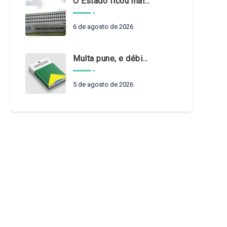
O Estado ficou mais complexo. O controle precisa acompanhar
6 de agosto de 2026
Multa pune, e débito recompõe. § 3º do art. 71 da Constituição: um problema de legística formal
5 de agosto de 2026