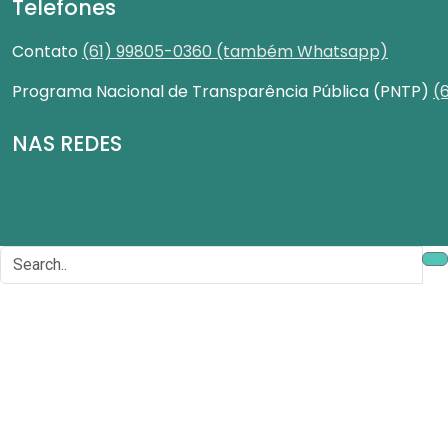
Telefones
Contato
(61) 99805-0360 (também Whatsapp)
Programa Nacional de Transparência Pública (PNTP)
(
NAS REDES