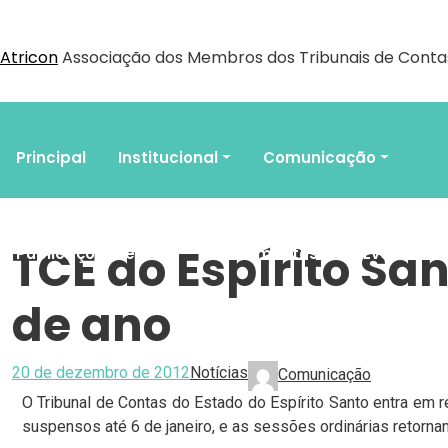
Atricon
Associação dos Membros dos Tribunais de Contas
Principal
Institucional
Comunicação
TCE do Espírito Sa
Publicações Legais
Documentos
Eventos
de ano
Associe-se
Agenda do Controle
20 de dezembro de 2012
Notícias
Comunicação
O Tribunal de Contas do Estado do Espírito Santo entra em 
suspensos até 6 de janeiro, e as sessões ordinárias retornam 