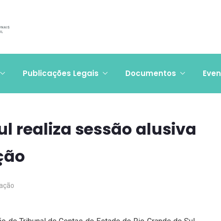
Publicações Legais
Documentos
Even
ul realiza sessão alusiva
ição
ação