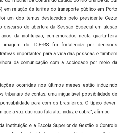
ão do Tribunal de Contas do Estado do Rio Grande do Sul
) em relação às tarifas do transporte público em Porto
 foi um dos temas destacados pelo presidente Cezar
o discurso de abertura da Sessão Especial em alusão
anos da instituição, comemorados nesta quarta-feira
“A imagem do TCE-RS foi fortalecida por decisões
trativas importantes para a vida das pessoas e também
elhora da comunicação com a sociedade por meio da
stações ocorridas nos últimos meses estão induzindo
s tribunais de contas, uma inigualável possibilidade de
onsabilidade para com os brasileiros. O típico dever-
 que a voz das ruas fala alto, induz e cobra”, afirmou.
a Instituição e a Escola Superior de Gestão e Controle