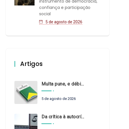
instrumento de democracia,
confiança e participação
social
5 de agosto de 2026
Artigos
Multa pune, e débito recompõe. § 3º do art. 71 da Constituição: um problema de legística formal
5 de agosto de 2026
Da crítica à autocrítica: Tribunais de Contas sob um novo olhar?