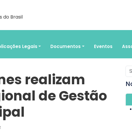
 do Brasil
licações Legais
Documentos
Eventos
Ass
nes realizam
N
ional de Gestão
ipal
o