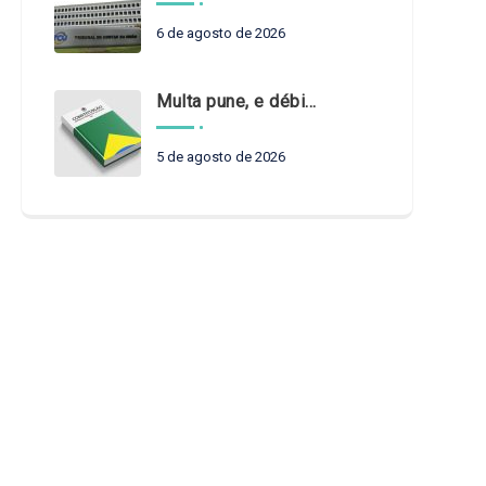
6 de agosto de 2026
Multa pune, e débito recompõe. § 3º do art. 71 da Constituição: um problema de legística formal
5 de agosto de 2026