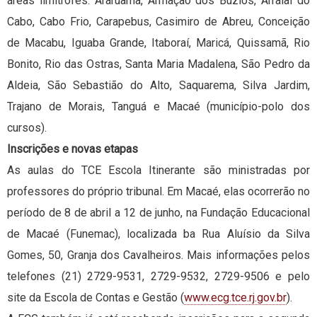
áreas limítrofes: Araruama, Armação dos Búzios, Arraial do
Cabo, Cabo Frio, Carapebus, Casimiro de Abreu, Conceição
de Macabu, Iguaba Grande, Itaboraí, Maricá, Quissamã, Rio
Bonito, Rio das Ostras, Santa Maria Madalena, São Pedro da
Aldeia, São Sebastião do Alto, Saquarema, Silva Jardim,
Trajano de Morais, Tanguá e Macaé (município-polo dos
cursos).
Inscrições e novas etapas
As aulas do TCE Escola Itinerante são ministradas por
professores do próprio tribunal. Em Macaé, elas ocorrerão no
período de 8 de abril a 12 de junho, na Fundação Educacional
de Macaé (Funemac), localizada ba Rua Aluísio da Silva
Gomes, 50, Granja dos Cavalheiros. Mais informações pelos
telefones (21) 2729-9531, 2729-9532, 2729-9506 e pelo
site da Escola de Contas e Gestão (
www.ecg.tce.rj.gov.br
).