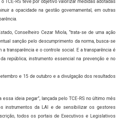
, o TCE-RS teve por objetivo valorizar medidas adotadas
minuir a opacidade na gestão governamental, em outras
parência.
stado, Conselheiro Cezar Miola, “trata-se de uma ação
entual sanção pelo descumprimento da norma, busca-se
 a transparência e o controle social. E a transparência é
da república; instrumento essencial na prevenção e no
 setembro e 15 de outubro e a divulgação dos resultados
a essa ideia pegar”, lançada pelo TCE-RS no último mês
os instrumentos da LAI e de sensibilizar os gestores
nscrição, todos os portais de Executivos e Legislativos