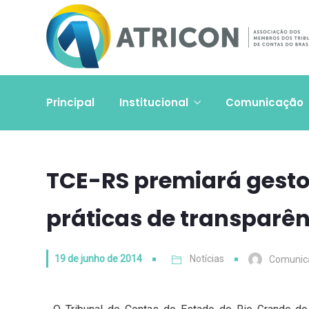
Principal
Institucional
Comunicação
TCE-RS premiará gest
práticas de transparê
19 de junho de 2014
Notícias
Comunic