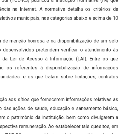
Sul (TCE-RS) publicou a Instrução Normativa (IN) que
cia na Internet. A normativa detalha os critérios da
lativos municipais, nas categorias abaixo e acima de 10
 de menção honrosa e na disponibilização de um selo
ão desenvolvidos pretendem verificar o atendimento às
da Lei de Acesso à Informação (LAI). Entre os que
o os referentes à disponibilização de informações
unidades, e os que tratam sobre licitações, contratos
ção aos sítios que fornecerem informações relativas às
plo das ações de saúde, educação e saneamento básico,
em o patrimônio da instituição, bem como divulgarem a
espectiva remuneração. Ao estabelecer tais quesitos, em