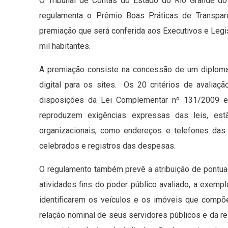
O Tribunal de Contas do Estado do Rio Grande do 
regulamenta o Prêmio Boas Práticas de Transparên
premiação que será conferida aos Executivos e Legis
mil habitantes.
A premiação consiste na concessão de um diploma
digital para os sites. Os 20 critérios de avaliaç
disposições da Lei Complementar nº 131/2009 e 
reproduzem exigências expressas das leis, estã
organizacionais, como endereços e telefones das 
celebrados e registros das despesas.
O regulamento também prevê a atribuição de pontua
atividades fins do poder público avaliado, a exem
identificarem os veículos e os imóveis que compõ
relação nominal de seus servidores públicos e da r