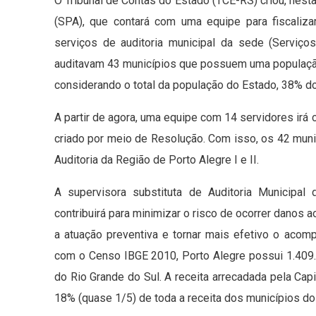
O Tribunal de Contas do Estado (TCE-RS) criou, nesta 
(SPA), que contará com uma equipe para fiscaliza
serviços de auditoria municipal da sede (Serviços
auditavam 43 municípios que possuem uma população
considerando o total da população do Estado, 38% d
A partir de agora, uma equipe com 14 servidores irá 
criado por meio de Resolução. Com isso, os 42 mun
Auditoria da Região de Porto Alegre I e II.
A supervisora substituta de Auditoria Municipal
contribuirá para minimizar o risco de ocorrer danos a
a atuação preventiva e tornar mais efetivo o acom
com o Censo IBGE 2010, Porto Alegre possui 1.409
do Rio Grande do Sul. A receita arrecadada pela Cap
18% (quase 1/5) de toda a receita dos municípios do