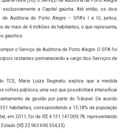
quarta-feira (30), o Serviço de Auditoria de Porto Alegre
r exclusivamente a Capital gaúcha. Até então, os dois
 de Auditoria de Porto Alegre – SPA’s I e II), juntos,
 de mais de 4 milhões de habitantes, o que representa,
os gaúchos.
compor o Serviço de Auditoria de Porto Alegre. O SPA foi
icípios restantes permanecerão a cargo dos Serviços de
 do TCE, Maria Luiza Reginato, explica que a medida
os cofres públicos, uma vez que possibilitará intensificar
panhamento de gestão por parte do Tribunal. De acordo
.351 habitantes, correspondendo a 13,18% da população
ital, em 2011, foi de R$ 4.131.147.009,78, representando
 Estado (R$ 22.963.690.354,35).