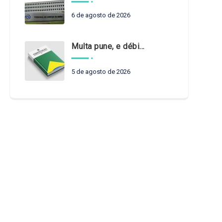
6 de agosto de 2026
Multa pune, e débito recompõe. § 3º do art. 71 da Constituição: um problema de legística formal
5 de agosto de 2026