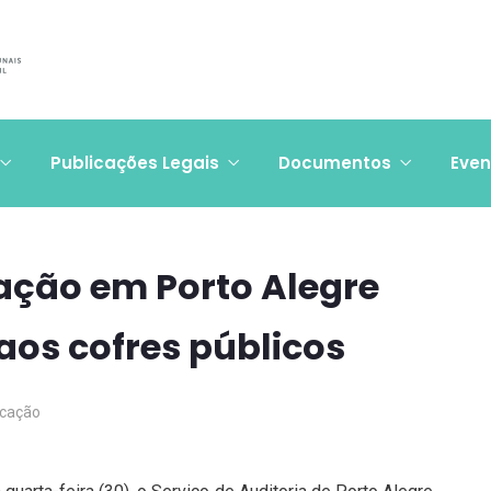
Publicações Legais
Documentos
Even
zação em Porto Alegre
aos cofres públicos
cação