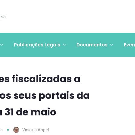
Publicações Legais
Documentos
Even
s fiscalizadas a
s seus portais da
a 31 de maio
ca
Vinicius Appel