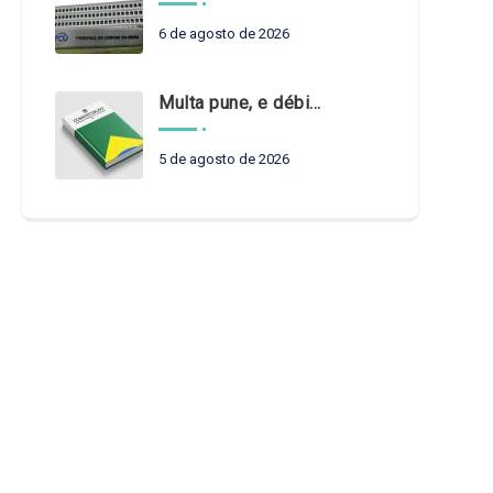
6 de agosto de 2026
Multa pune, e débito recompõe. § 3º do art. 71 da Constituição: um problema de legística formal
5 de agosto de 2026