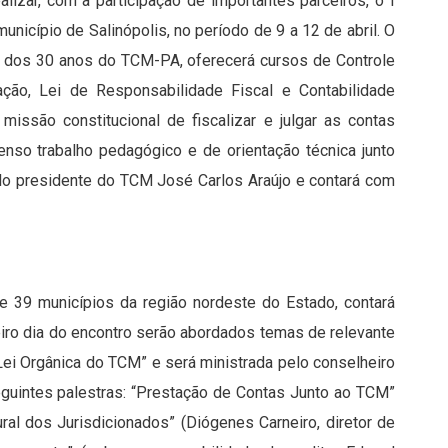
lizar, com a participação de importantes parceiros, o I
nicípio de Salinópolis, no período de 9 a 12 de abril. O
 dos 30 anos do TCM-PA, oferecerá cursos de Controle
tação, Lei de Responsabilidade Fiscal e Contabilidade
missão constitucional de fiscalizar e julgar as contas
nso trabalho pedagógico e de orientação técnica junto
elo presidente do TCM José Carlos Araújo e contará com
de 39 municípios da região nordeste do Estado, contará
iro dia do encontro serão abordados temas de relevante
 Lei Orgânica do TCM” e será ministrada pelo conselheiro
eguintes palestras: “Prestação de Contas Junto ao TCM”
ral dos Jurisdicionados” (Diógenes Carneiro, diretor de