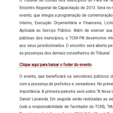
O Tribunal de Contas dos Municípios do Pará vai rea
Encontro Regional de Capacitação de 2013. Será no mu
evento, que integra a programação de comemoração
Interno, Execução Orçamentária e Financeira, Lici
Aplicada ao Serviço Público. Além de exercer sua 
públicas dos municípios, o TCM-PA desenvolve inte
aos seus jurisdicionados. O encontro será aberto p
as presenças dos demais conselheiros do Tribunal.
Clique aqui para baixar o foder do evento
O evento, que beneficiará os servidores públicos 
com a presença de prefeitos e vereadores. No prime
importância. A primeira palestra será sobre “A Nova
Daniel Lavareda. Em seguida serão realizadas as s
(sob a responsabilidade de facilitador do TCM), “Mu