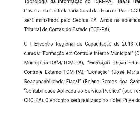
Tecnologia da Informação do TCM-PA), “Brasil Tra
Oliveira, da Controladoria Geral da União no Pará-C
será ministrada pelo Sebrae-PA. Ainda na solenid
Tribunal de Contas do Estado (TCE-PA).
O I Encontro Regional de Capacitação de 2013 o
cursos: “Formação em Controle Interno Municipal” (Cl
Municípios-DAM/TCM-PA), “Execução Orçamentária
Controle Externo TCM-PA), “Licitação” (José Mar
Responsabilidade Fiscal” (Rejane Gomes dos San
“Contabilidade Aplicada ao Serviço Público” (sob r
CRC-PA). O encontro será realizado no Hotel Privê do