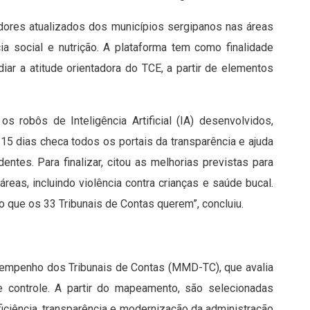
cadores atualizados dos municípios sergipanos nas áreas
a social e nutrição. A plataforma tem como finalidade
diar a atitude orientadora do TCE, a partir de elementos
 robôs de Inteligência Artificial (IA) desenvolvidos,
 15 dias checa todos os portais da transparência e ajuda
entes. Para finalizar, citou as melhorias previstas para
eas, incluindo violência contra crianças e saúde bucal.
o que os 33 Tribunais de Contas querem”, concluiu.
mpenho dos Tribunais de Contas (MMD-TC), que avalia
 controle. A partir do mapeamento, são selecionadas
iciência, transparência e modernização da administração