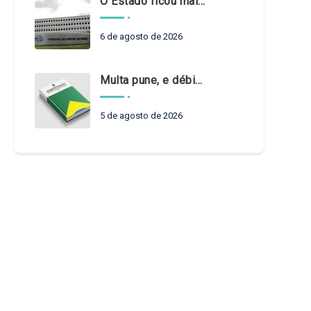
O Estado ficou mais complexo. O controle precisa acompanhar
6 de agosto de 2026
Multa pune, e débito recompõe. § 3º do art. 71 da Constituição: um problema de legística formal
5 de agosto de 2026