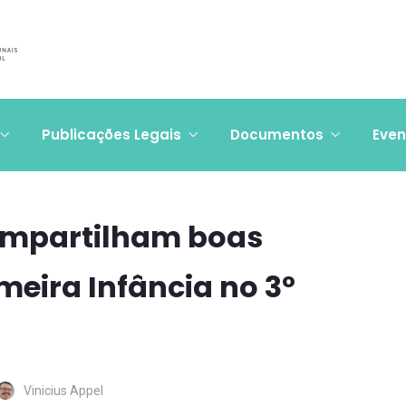
Publicações Legais
Documentos
Even
ompartilham boas
meira Infância no 3º
Vinicius Appel