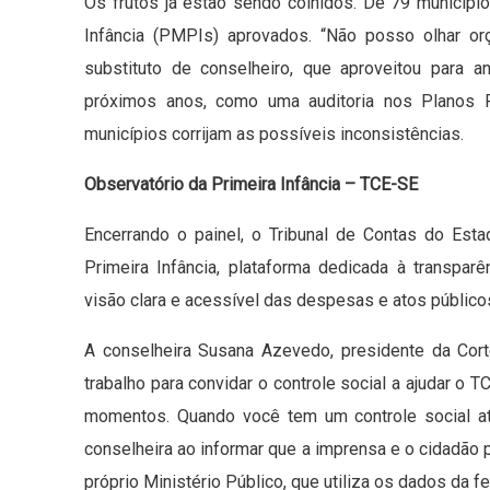
Os frutos já estão sendo colhidos. De 79 municípi
Infância (PMPIs) aprovados. “Não posso olhar o
substituto de conselheiro, que aproveitou para 
próximos anos, como uma auditoria nos Planos 
municípios corrijam as possíveis inconsistências.
Observatório da Primeira Infância – TCE-SE
Encerrando o painel, o Tribunal de Contas do Est
Primeira Infância, plataforma dedicada à transpar
visão clara e acessível das despesas e atos público
A conselheira Susana Azevedo, presidente da Cort
trabalho para convidar o controle social a ajudar o 
momentos. Quando você tem um controle social atua
conselheira ao informar que a imprensa e o cidadã
próprio Ministério Público, que utiliza os dados da 