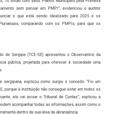
os, 70 estão com seus Planos Municipais pela Primeira
rçamento sem pensar em PMPI”, evidenciou o auditor
anunciar o que está sendo idealizado para 2025 e os
Plurianuais, comparando com os PMPIs, para que os
ado de Sergipe (TCE-SE) apresentou o Observatório da
ência pública, projetada para oferecer à sociedade uma
s.
e sergipana, explicou como surgiu o conceito: “Foi um
TCE, porque a instituição não consegue estar em todos os
nte, ele vai avisar o Tribunal de Contas”, explicou a
o podem acompanhar todas as informações, assim como o
ferramenta dentro de sua área de abrangência.