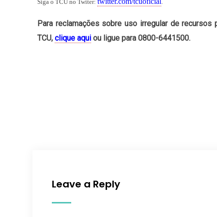
twitter.com/tcuoficial
Siga o TCU no Twiter:
.
Para reclamações sobre uso irregular de recursos 
TCU,
clique aqui
ou ligue para 0800-6441500.
Leave a Reply