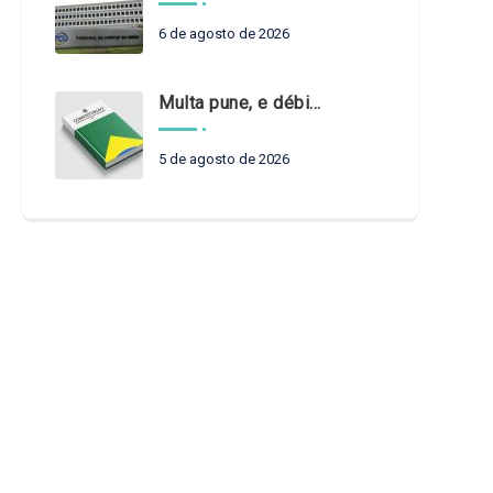
6 de agosto de 2026
Multa pune, e débito recompõe. § 3º do art. 71 da Constituição: um problema de legística formal
5 de agosto de 2026