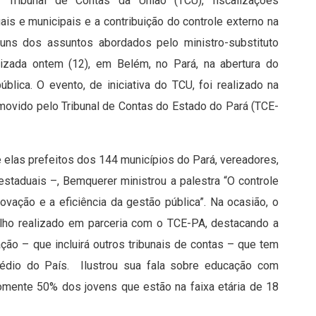
 Tribunal de Contas da União (TCU), fiscalizações
is e municipais e a contribuição do controle externo na
guns dos assuntos abordados pelo ministro-substituto
izada ontem (12), em Belém, no Pará, na abertura do
blica. O evento, de iniciativa do TCU, foi realizado na
movido pelo Tribunal de Contas do Estado do Pará (TCE-
 elas prefeitos dos 144 municípios do Pará, vereadores,
staduais –, Bemquerer ministrou a palestra “O controle
ovação e a eficiência da gestão pública”. Na ocasião, o
balho realizado em parceria com o TCE-PA, destacando a
ção – que incluirá outros tribunais de contas – que tem
médio do País. Ilustrou sua fala sobre educação com
omente 50% dos jovens que estão na faixa etária de 18