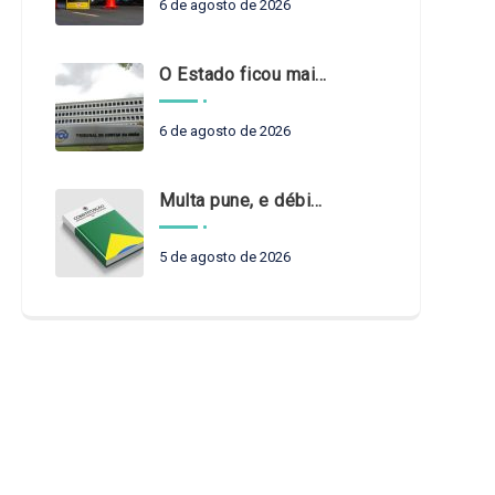
6 de agosto de 2026
O Estado ficou mais complexo. O controle precisa acompanhar
6 de agosto de 2026
Multa pune, e débito recompõe. § 3º do art. 71 da Constituição: um problema de legística formal
5 de agosto de 2026