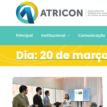
Principal
Institucional
Comunicação
Dia:
20 de março