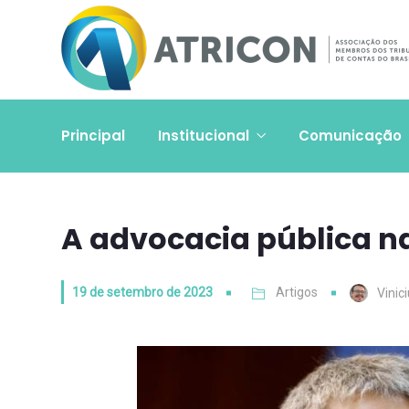
Principal
Institucional
Comunicação
A advocacia pública n
19 de setembro de 2023
Artigos
Vinic