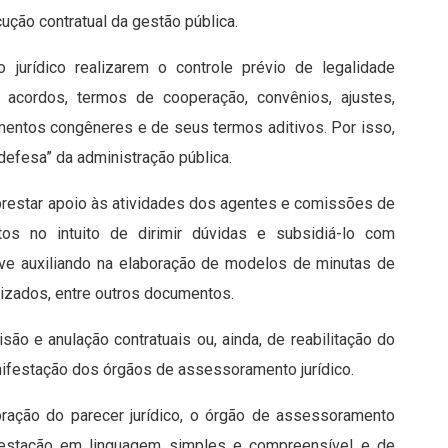
ução contratual da gestão pública.
jurídico realizarem o controle prévio de legalidade
s, acordos, termos de cooperação, convênios, ajustes,
umentos congêneres e de seus termos aditivos. Por isso,
defesa” da administração pública.
prestar apoio às atividades dos agentes e comissões de
tos no intuito de dirimir dúvidas e subsidiá-lo com
sive auxiliando na elaboração de modelos de minutas de
nizados, entre outros documentos.
ão e anulação contratuais ou, ainda, de reabilitação do
anifestação dos órgãos de assessoramento jurídico.
ração do parecer jurídico, o órgão de assessoramento
nifestação em linguagem simples e compreensível e de