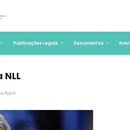
Publicações Legais
Documentos
Even
a NLL
ius Appel