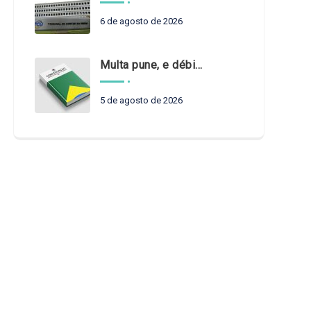
6 de agosto de 2026
Multa pune, e débito recompõe. § 3º do art. 71 da Constituição: um problema de legística formal
5 de agosto de 2026