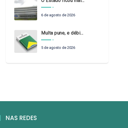
O Estado ficou mais complexo. O controle precisa acompanhar
6 de agosto de 2026
Multa pune, e débito recompõe. § 3º do art. 71 da Constituição: um problema de legística formal
5 de agosto de 2026
NAS REDES