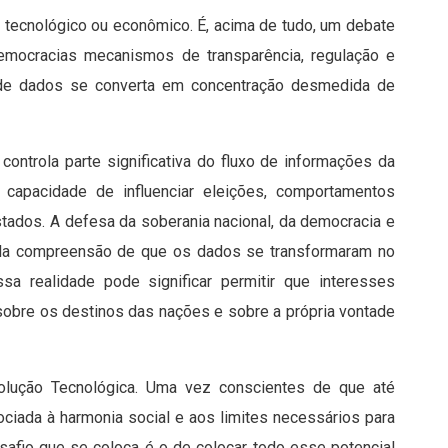
 tecnológico ou econômico. É, acima de tudo, um debate
s democracias mecanismos de transparência, regulação e
 de dados se converta em concentração desmedida de
controla parte significativa do fluxo de informações da
 capacidade de influenciar eleições, comportamentos
tados. A defesa da soberania nacional, da democracia e
pela compreensão de que os dados se transformaram no
essa realidade pode significar permitir que interesses
sobre os destinos das nações e sobre a própria vontade
lução Tecnológica. Uma vez conscientes de que até
ciada à harmonia social e aos limites necessários para
esafio que se coloca é o de colocar todo esse potencial