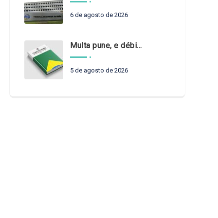
6 de agosto de 2026
Multa pune, e débito recompõe. § 3º do art. 71 da Constituição: um problema de legística formal
5 de agosto de 2026