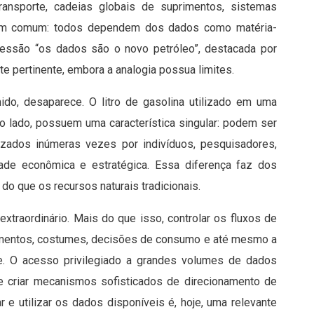
 transporte, cadeias globais de suprimentos, sistemas
o em comum: todos dependem dos dados como matéria-
ressão “os dados são o novo petróleo”, destacada por
e pertinente, embora a analogia possua limites.
do, desaparece. O litro de gasolina utilizado em uma
ro lado, possuem uma característica singular: podem ser
lizados inúmeras vezes por indivíduos, pesquisadores,
ade econômica e estratégica. Essa diferença faz dos
o que os recursos naturais tradicionais.
xtraordinário. Mais do que isso, controlar os fluxos de
tamentos, costumes, decisões de consumo e até mesmo a
 O acesso privilegiado a grandes volumes de dados
 e criar mecanismos sofisticados de direcionamento de
r e utilizar os dados disponíveis é, hoje, uma relevante