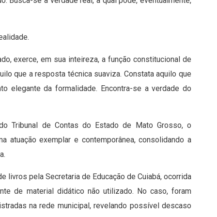
do. Busca-se a verdade real, a qual pode, eventualmente,
ealidade.
do, exerce, em sua inteireza, a função constitucional de
quilo que a resposta técnica suaviza. Constata aquilo que
nto elegante da formalidade. Encontra-se a verdade do
l do Tribunal de Contas do Estado de Mato Grosso, o
ma atuação exemplar e contemporânea, consolidando a
a.
de livros pela Secretaria de Educação de Cuiabá, ocorrida
ante de material didático não utilizado. No caso, foram
istradas na rede municipal, revelando possível descaso