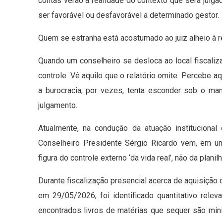
contas verão a realidade do contexto que será julga
ser favorável ou desfavorável a determinado gestor.
Quem se estranha está acostumado ao juiz alheio à r
Quando um conselheiro se desloca ao local fiscaliza
controle. Vê aquilo que o relatório omite. Percebe a
a burocracia, por vezes, tenta esconder sob o ma
julgamento.
Atualmente, na condução da atuação instituciona
Conselheiro Presidente Sérgio Ricardo vem, em u
figura do controle externo ‘da vida real’, não da planilh
Durante fiscalização presencial acerca de aquisição 
em 29/05/2026, foi identificado quantitativo relev
encontrados livros de matérias que sequer são min